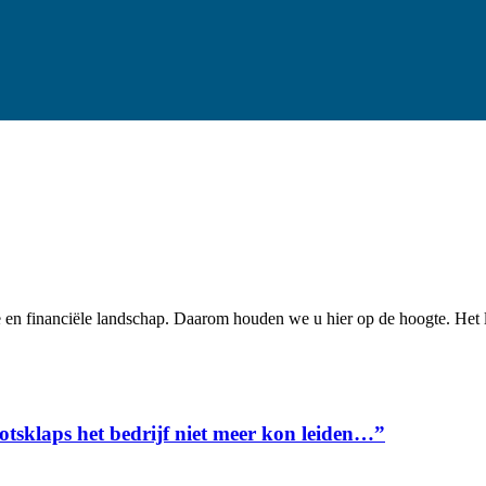
e en financiële landschap. Daarom houden we u hier op de hoogte. Het li
tsklaps het bedrijf niet meer kon leiden…”