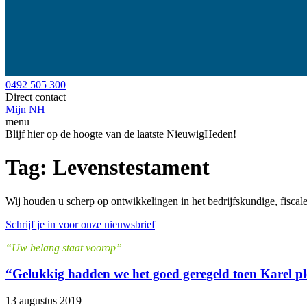
0492 505 300
Direct contact
Mijn NH
menu
Blijf hier op de hoogte van de laatste NieuwigHeden!
Tag:
Levenstestament
Wij houden u scherp op ontwikkelingen in het bedrijfskundige, fiscal
Schrijf je in voor onze nieuwsbrief
“Uw belang staat voorop”
“Gelukkig hadden we het goed geregeld toen Karel plo
13 augustus 2019