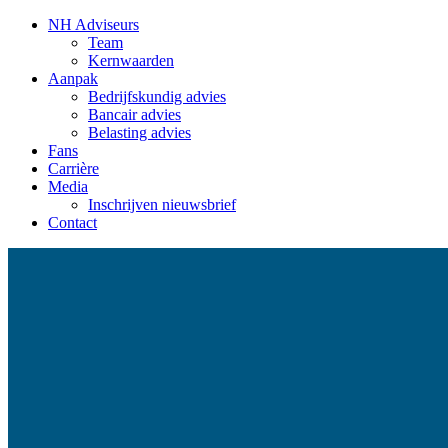
NH Adviseurs
Team
Kernwaarden
Aanpak
Bedrijfskundig advies
Bancair advies
Belasting advies
Fans
Carrière
Media
Inschrijven nieuwsbrief
Contact